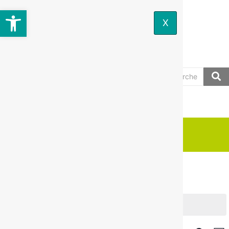
Ouvrir la barre d’outils
X
Base de la minoterie, 19140
+33 05 55 73 02
Uzerche
84
CONTACT
Base de loisirs
Il n’y a pas d’évènements à venir.