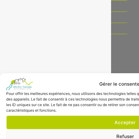
Pays d'Uzerche
Agenda
Nous contacter
Vézère Passion
Base de la Minoterie 19140 UZERCHE
contact@vezerepassion.com +33 05 55 73 02 84
Gérer le consent
NOS PARTENAIRES
Pour offrir les meilleures expériences, nous utilisons des technologies telles
des appareils. Le fait de consentir à ces technologies nous permettra de tra
les ID uniques sur ce site. Le fait de ne pas consentir ou de retirer son conse
caractéristiques et fonctions.
Accepter
Refuser